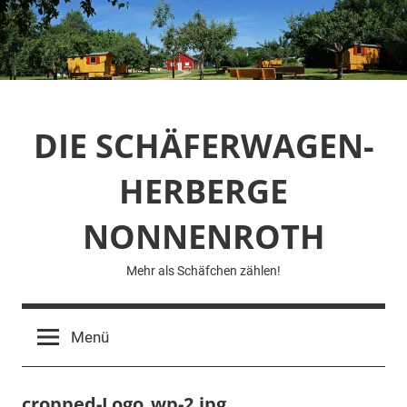
Zum
Inhalt
springen
DIE SCHÄFERWAGEN-
HERBERGE
NONNENROTH
Mehr als Schäfchen zählen!
Menü
cropped-Logo_wp-2.jpg